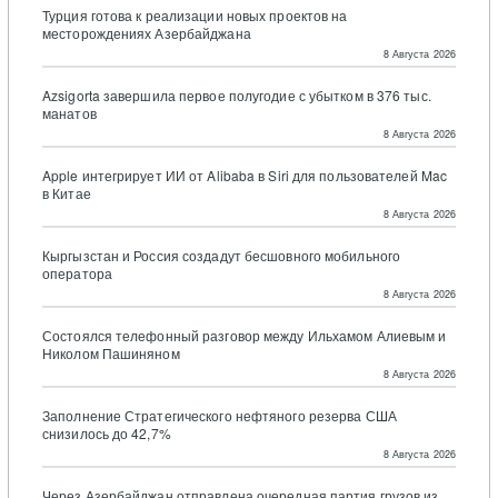
Турция готова к реализации новых проектов на
месторождениях Азербайджана
8 Августа 2026
Azsigorta завершила первое полугодие с убытком в 376 тыс.
манатов
8 Августа 2026
Apple интегрирует ИИ от Alibaba в Siri для пользователей Mac
в Китае
8 Августа 2026
Кыргызстан и Россия создадут бесшовного мобильного
оператора
8 Августа 2026
Состоялся телефонный разговор между Ильхамом Алиевым и
Николом Пашиняном
8 Августа 2026
Заполнение Стратегического нефтяного резерва США
снизилось до 42,7%
8 Августа 2026
Через Азербайджан отправлена очередная партия грузов из