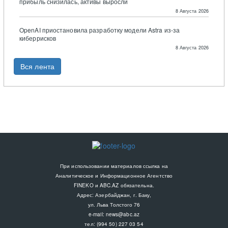
прибыль снизилась, активы выросли
8 Августа 2026
OpenAI приостановила разработку модели Astra из-за
киберрисков
8 Августа 2026
Вся лента
При использовании материалов ссылка на
Аналитическое и Информационное Агентство
FINEKO и ABC.AZ обязательна.
Адрес: Азербайджан, г. Баку,
ул. Льва Толстого 76
e-mail:
news@abc.az
тел: (994 50) 227 03 54