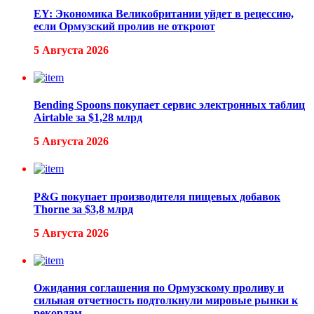
EY: Экономика Великобритании уйдет в рецессию,
если Ормузский пролив не откроют
5 Августа 2026
Bending Spoons покупает сервис электронных таблиц
Airtable за $1,28 млрд
5 Августа 2026
P&G покупает производителя пищевых добавок
Thorne за $3,8 млрд
5 Августа 2026
Ожидания соглашения по Ормузскому проливу и
сильная отчетность подтолкнули мировые рынки к
рекордам