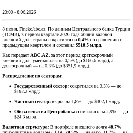
23:00 - 8.06.2026
8 июня, Fineko/abc.az. По данным Центрального банка Турции
(TCMB), в первом квартале 2026 года общий валовой
внешний долг страны сократился на
0,4%
по сравнению с
предыдущим кварталом и составил
$518,5 млрд
.
Как передает
ABC.AZ
, за этот период краткосрочный
внешний долг уменьшился на 0,5% (до $166,6 млрд), а
долгосрочный — на 0,3% (до $351,9 млрд).
Распределение по секторам:
Государственный сектор:
сократился на 3,3% — до
$192,2 млрд;
Частный сектор:
вырос на 1,8% — до $302,1 млрд;
Обязательства Центробанка:
снизились на 2,9% — до
$24,3 млрд.
Валютная структура:
В портфеле внешнего долга
48,7%
приходится на доллары США,
29,5%
— на евро,
11,7%
— на