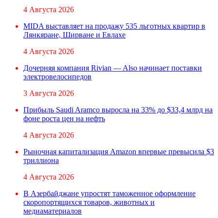
4 Августа 2026
MIDA выставляет на продажу 535 льготных квартир в
Лянкяране, Ширване и Евлахе
4 Августа 2026
Дочерняя компания Rivian — Also начинает поставки
электровелосипедов
3 Августа 2026
Прибыль Saudi Aramco выросла на 33% до $33,4 млрд на
фоне роста цен на нефть
4 Августа 2026
Рыночная капитализация Amazon впервые превысила $3
триллиона
4 Августа 2026
В Азербайджане упростят таможенное оформление
скоропортящихся товаров, животных и
медиаматериалов