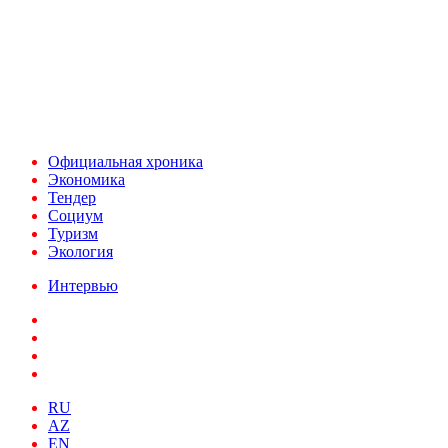
При использовании материалов ссылка на
Аналитическое и Информационное Агентство
FINEKO и ABC.AZ обязательна.
Адрес: Азербайджан, г. Баку,
ул. Льва Толстого 76
e-mail:
news@abc.az
тел: (994 50) 227 03 54
Официальная хроника
Экономика
Тендер
Социум
Туризм
Экология
Интервью
RU
AZ
EN