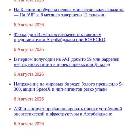
На Каспии пробурена первая многоствольная скважина
— На АЧГ за 6 месяцев завершено 12 скважин
6 Августа 2026
Фахраддин Исмаилов назначен постоянным
представителем Азербайджана при ЮНЕСКО
6 Августа 2026
В первом полугодии на АЧГ добыто 59 млн баррелей
нефти, инвестиции в проект превысили $1 млрд
6 Августа 2026
Напряжение на мировых биржах: Золото превысило $4
300, акции SpaceX и чип-гигантов резко упали
6 Августа 2026
АБР планирует профинансировать проект устойчивой
энергетической инфраструктуры в Азербайджане
6 Августа 2026