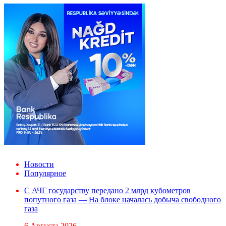
Новости
Популярное
С АЧГ государству передано 2 млрд кубометров
попутного газа — На блоке началась добыча свободного
газа
6 Августа 2026