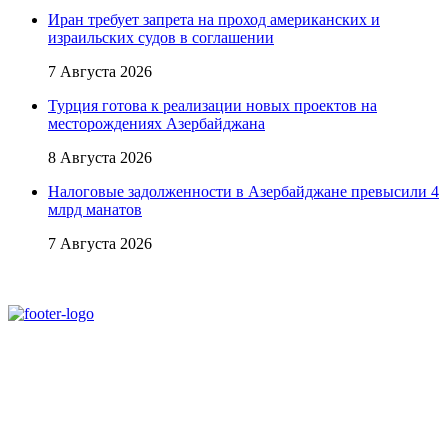
Иран требует запрета на проход американских и
израильских судов в соглашении
7 Августа 2026
Турция готова к реализации новых проектов на
месторождениях Азербайджана
8 Августа 2026
Налоговые задолженности в Азербайджане превысили 4
млрд манатов
7 Августа 2026
При использовании материалов ссылка на
Аналитическое и Информационное Агентство
FINEKO и ABC.AZ обязательна.
Адрес: Азербайджан, г. Баку,
ул. Льва Толстого 76
e-mail:
news@abc.az