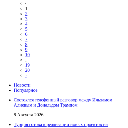
‹
1
2
3
4
5
6
7
8
9
10
...
19
20
›
Новости
Популярное
Состоялся телефонный разговор между Ильхамом
Алиевым и Дональдом Трампом
8 Августа 2026
Турция готова к реализации новых проектов на