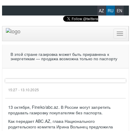
AZ
RU
EN
Toggl
naviga
В этой стране газировка может быть приравнена к
энергетикам — продажа возможна только по паспорту
15:27 - 13.10.2025
13 октября, Fineko/abc.az. В России могут запретить
продавать газировку покупателям без паспорта.
Как передает ABC.AZ, глава Национального
родительского комитета Ирина Волынец предложила