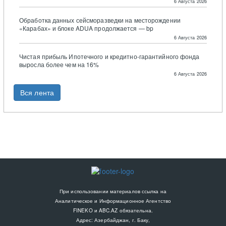
6 Августа 2026
Обработка данных сейсморазведки на месторождении
«Карабах» и блоке ADUA продолжается — bp
6 Августа 2026
Чистая прибыль Ипотечного и кредитно-гарантийного фонда
выросла более чем на 16%
6 Августа 2026
Вся лента
При использовании материалов ссылка на
Аналитическое и Информационное Агентство
FINEKO и ABC.AZ обязательна.
Адрес: Азербайджан, г. Баку,