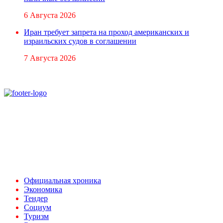
6 Августа 2026
Иран требует запрета на проход американских и
израильских судов в соглашении
7 Августа 2026
При использовании материалов ссылка на
Аналитическое и Информационное Агентство
FINEKO и ABC.AZ обязательна.
Адрес: Азербайджан, г. Баку,
ул. Льва Толстого 76
e-mail:
news@abc.az
тел: (994 50) 227 03 54
Официальная хроника
Экономика
Тендер
Социум
Туризм