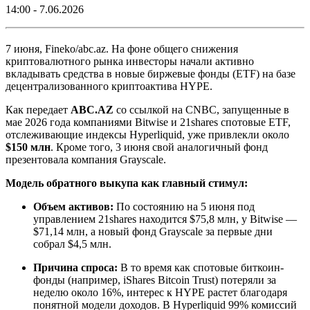
14:00 - 7.06.2026
7 июня, Fineko/abc.az. На фоне общего снижения
криптовалютного рынка инвесторы начали активно
вкладывать средства в новые биржевые фонды (ETF) на базе
децентрализованного криптоактива HYPE.
Как передает
ABC.AZ
со ссылкой на CNBC, запущенные в
мае 2026 года компаниями Bitwise и 21shares спотовые ETF,
отслеживающие индексы Hyperliquid, уже привлекли около
$150 млн
. Кроме того, 3 июня свой аналогичный фонд
презентовала компания Grayscale.
Модель обратного выкупа как главный стимул:
Объем активов:
По состоянию на 5 июня под
управлением 21shares находится $75,8 млн, у Bitwise —
$71,14 млн, а новый фонд Grayscale за первые дни
собрал $4,5 млн.
Причина спроса:
В то время как спотовые биткоин-
фонды (например, iShares Bitcoin Trust) потеряли за
неделю около 16%, интерес к HYPE растет благодаря
понятной модели доходов. В Hyperliquid 99% комиссий