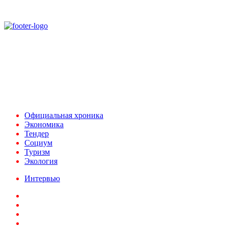
При использовании материалов ссылка на
Аналитическое и Информационное Агентство
FINEKO и ABC.AZ обязательна.
Адрес: Азербайджан, г. Баку,
ул. Льва Толстого 76
e-mail:
news@abc.az
тел: (994 50) 227 03 54
Официальная хроника
Экономика
Тендер
Социум
Туризм
Экология
Интервью