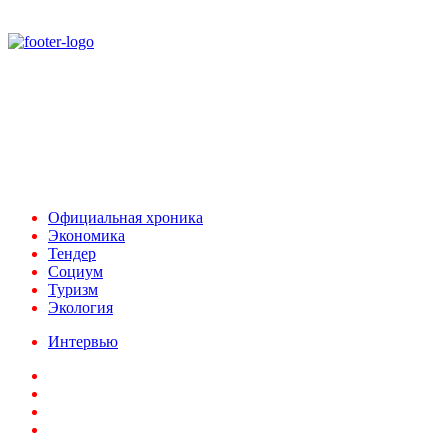
При использовании материалов ссылка на
Аналитическое и Информационное Агентство
FINEKO и ABC.AZ обязательна.
Адрес: Азербайджан, г. Баку,
ул. Льва Толстого 76
e-mail:
news@abc.az
тел: (994 50) 227 03 54
Официальная хроника
Экономика
Тендер
Социум
Туризм
Экология
Интервью