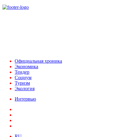
При использовании материалов ссылка на
Аналитическое и Информационное Агентство
FINEKO и ABC.AZ обязательна.
Адрес: Азербайджан, г. Баку,
ул. Льва Толстого 76
e-mail:
news@abc.az
тел: (994 50) 227 03 54
Официальная хроника
Экономика
Тендер
Социум
Туризм
Экология
Интервью
RU