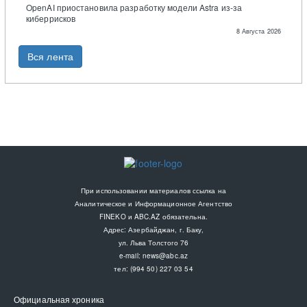
OpenAI приостановила разработку модели Astra из-за
киберрисков
8 Августа 2026
Вся лента
При использовании материалов ссылка на
Аналитическое и Информационное Агентство
FINEKO и ABC.AZ обязательна.
Адрес: Азербайджан, г. Баку,
ул. Льва Толстого 76
e-mail:
news@abc.az
тел: (994 50) 227 03 54
Официальная хроника