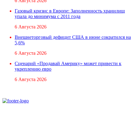
6 Августа 2026
Газовый кризис в Европе: Заполненность хранилищ
упала до минимума с 2011 года
6 Августа 2026
Внешнеторговый дефицит США в июне сократился на
5,6%
6 Августа 2026
Сценарий «Продавай Америку» может привести к
укреплению евро
6 Августа 2026
При использовании материалов ссылка на
Аналитическое и Информационное Агентство
FINEKO и ABC.AZ обязательна.
Адрес: Азербайджан, г. Баку,
ул. Льва Толстого 76