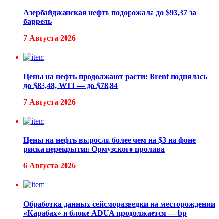
Азербайджанская нефть подорожала до $93,37 за
баррель
7 Августа 2026
Цены на нефть продолжают расти: Brent поднялась
до $83,48, WTI — до $78,84
7 Августа 2026
Цены на нефть выросли более чем на $3 на фоне
риска перекрытия Ормузского пролива
6 Августа 2026
Обработка данных сейсморазведки на месторождении
«Карабах» и блоке ADUA продолжается — bp