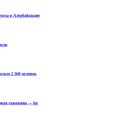
оекты в Азербайджане
 млн
сило 2 360 человек
овая скважина — bp