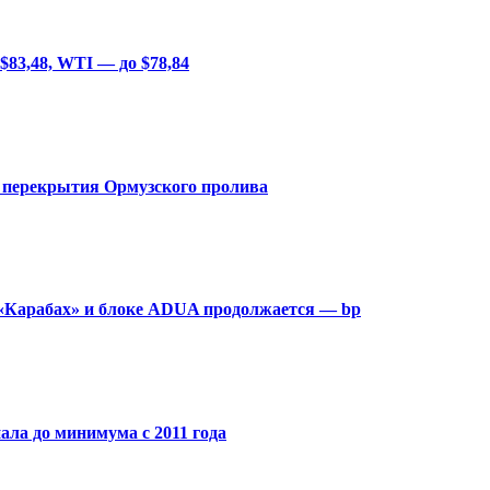
$83,48, WTI — до $78,84
а перекрытия Ормузского пролива
 «Карабах» и блоке ADUA продолжается — bp
ала до минимума с 2011 года