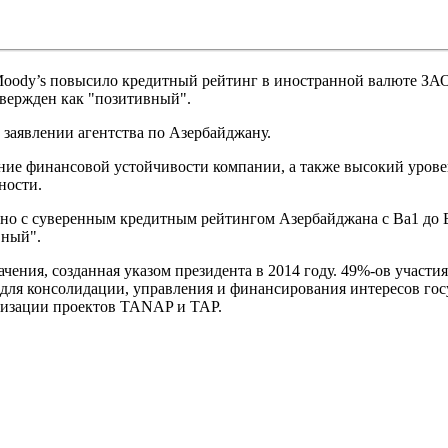
 Moody’s повысило кредитный рейтинг в иностранной валюте ЗА
вержден как "позитивный".
 заявлении агентства по Азербайджану.
ние финансовой устойчивости компании, а также высокий урове
ности.
 с суверенным кредитным рейтингом Азербайджана с Ba1 до B
вный".
ения, созданная указом президента в 2014 году. 49%-ов участи
ля консолидации, управления и финансирования интересов госу
лизации проектов TANAP и TAP.