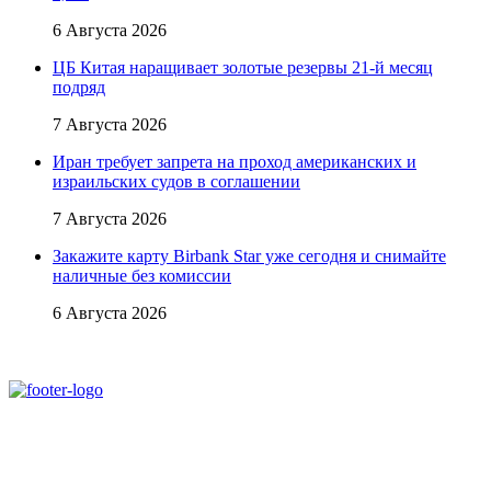
6 Августа 2026
ЦБ Китая наращивает золотые резервы 21-й месяц
подряд
7 Августа 2026
Иран требует запрета на проход американских и
израильских судов в соглашении
7 Августа 2026
Закажите карту Birbank Star уже сегодня и снимайте
наличные без комиссии
6 Августа 2026
При использовании материалов ссылка на
Аналитическое и Информационное Агентство
FINEKO и ABC.AZ обязательна.
Адрес: Азербайджан, г. Баку,