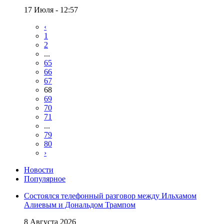
17 Июля - 12:57
‹
1
2
...
65
66
67
68
69
70
71
...
79
80
›
Новости
Популярное
Состоялся телефонный разговор между Ильхамом
Алиевым и Дональдом Трампом
8 Августа 2026