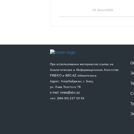
29 Июля 2026
О
При использовании материалов ссылка на
Аналитическое и Информационное Агентство
Э
FINEKO и ABC.AZ обязательна.
Адрес: Азербайджан, г. Баку,
Т
ул. Льва Толстого 76
e-mail:
news@abc.az
С
тел: (994 50) 227 03 54
Т
Э