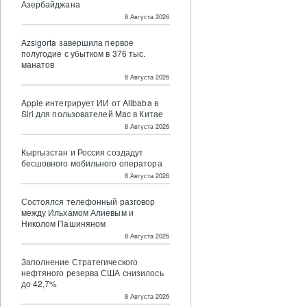
Азербайджана
8 Августа 2026
Azsigorta завершила первое
полугодие с убытком в 376 тыс.
манатов
8 Августа 2026
Apple интегрирует ИИ от Alibaba в
Siri для пользователей Mac в Китае
8 Августа 2026
Кыргызстан и Россия создадут
бесшовного мобильного оператора
8 Августа 2026
Состоялся телефонный разговор
между Ильхамом Алиевым и
Николом Пашиняном
8 Августа 2026
Заполнение Стратегического
нефтяного резерва США снизилось
до 42,7%
8 Августа 2026