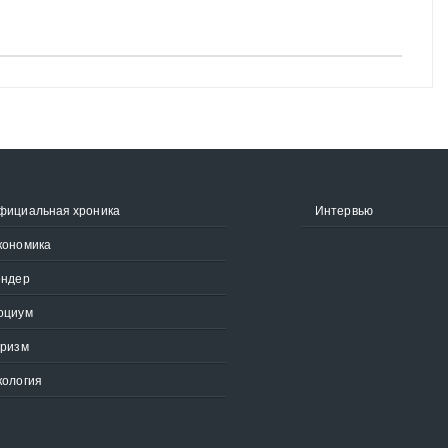
фициальная хроника
Интервью
кономика
ендер
оциум
уризм
кология