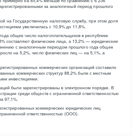
о примерно на 85,4% меньше по сравнению с 6 236
зарегистрированными за аналогичный период прошлого
ой на Государственную налоговую службу, при этом доля
естициями увеличилась с 10,9% до 11,8%.
 года общее число налогоплательщиков в республике
6,8% составляют физические лица, а 13,2% — юридические
авнению с аналогичным периодом прошлого года общее
росло на 5,2%, число физических лиц — на 5,1%, а
зарегистрированных коммерческих организаций составило
рованных коммерческих структур 88,2% были с местным
ными инвестициями.
аций были зарегистрированы в электронном порядке. В
страции среди обществ с ограниченной ответственностью
а 97,1%.
регистрированных коммерческих юридических лиц
граниченной ответственностью (ООО).