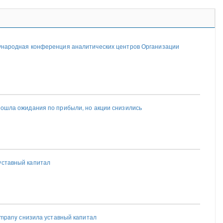
дународная конференция аналитических центров Организации
взошла ожидания по прибыли, но акции снизились
уставный капитал
 Company снизила уставный капитал