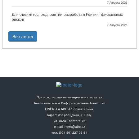
7 Августа 2026
Для оценки госпредприятий разработан Рейтинг фискальных
рисков
7 Августа 2026
Вся лента
При использовании материалов ссылка на
Аналитическое и Информационное Агентство
FINEKO и ABC.AZ обязательна.
Адрес: Азербайджан, г. Баку,
ул. Льва Толстого 76
e-mail:
news@abc.az
тел: (994 50) 227 03 54