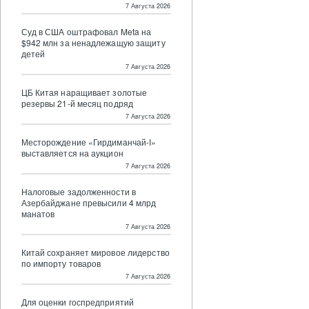
7 Августа 2026
Суд в США оштрафовал Meta на
$942 млн за ненадлежащую защиту
детей
7 Августа 2026
ЦБ Китая наращивает золотые
резервы 21-й месяц подряд
7 Августа 2026
Месторождение «Гирдиманчай-I»
выставляется на аукцион
7 Августа 2026
Налоговые задолженности в
Азербайджане превысили 4 млрд
манатов
7 Августа 2026
Китай сохраняет мировое лидерство
по импорту товаров
7 Августа 2026
Для оценки госпредприятий