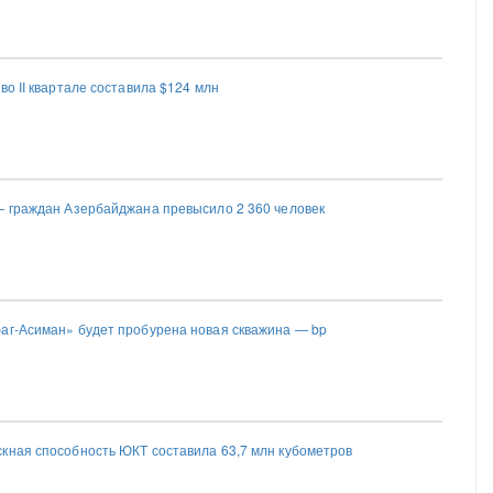
во II квартале составила $124 млн
— граждан Азербайджана превысило 2 360 человек
аг-Асиман» будет пробурена новая скважина — bp
кная способность ЮКТ составила 63,7 млн кубометров