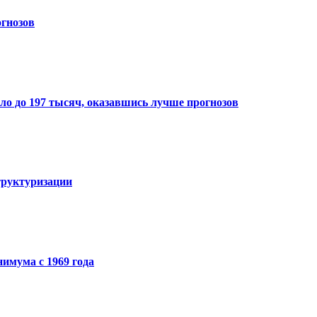
гнозов
ло до 197 тысяч, оказавшись лучше прогнозов
структуризации
имума с 1969 года