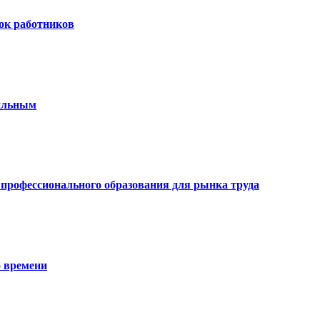
ок работников
бильным
профессионального образования для рынка труда
о времени