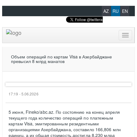
AZ
RU
EN
Toggl
naviga
Объем операций по картам Visa в Азербайджане
превысил 8 млрд манатов
17:19 - 5.06.2026
5 июня, Fineko/abc.az. По состоянию на конец апреля
текущего года количество операций по платежным
картам Visa, эмитированным резидентными
организациями Азербайджана, составило 166,806 млн
единиц, а их общая стоимость достигла 8,230 млрд