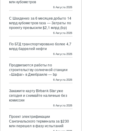
млн кубометров
6 Августа 2026
С Шахдениз за 6 месяцев добыто 14
млрд кубометров газа — Затраты по
проекту превысили $2,1 млрд (bp)
6 Августа 2026
По БТД транспортировано более 4,7
млрд баррелей нефти
6 Августа 2026
Продвигаются работы по
строительству солнечной станции
«Шафаг» в Джебраиле — bp
6 Августа 2026
Закажите карту Birbank Star уже
сегодня и снимайте наличные без
комиссии
6 Августа 2026
Проект электрификации
Сангачальского терминала за $230
млн перешел в фазу испытаний