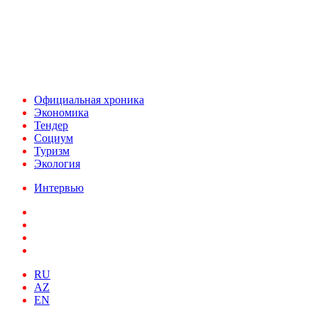
При использовании материалов ссылка на
Аналитическое и Информационное Агентство
FINEKO и ABC.AZ обязательна.
Адрес: Азербайджан, г. Баку,
ул. Льва Толстого 76
e-mail:
news@abc.az
тел: (994 50) 227 03 54
Официальная хроника
Экономика
Тендер
Социум
Туризм
Экология
Интервью
RU
AZ
EN