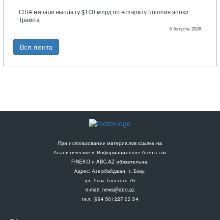
США начали выплату $100 млрд по возврату пошлин эпохи
Трампа
5 Августа 2026
Вся лента
При использовании материалов ссылка на
Аналитическое и Информационное Агентство
FINEKO и ABC.AZ обязательна.
Адрес: Азербайджан, г. Баку,
ул. Льва Толстого 76
e-mail:
news@abc.az
тел: (994 50) 227 03 54