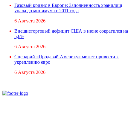
Газовый кризис в Европе: Заполненность хранилищ
упала до минимума с 2011 года
6 Августа 2026
Внешнеторговый дефицит США в июне сократился на
5,6%
6 Августа 2026
Сценарий «Продавай Америку» может привести к
укреплению евро
6 Августа 2026
При использовании материалов ссылка на
Аналитическое и Информационное Агентство
FINEKO и ABC.AZ обязательна.
Адрес: Азербайджан, г. Баку,
ул. Льва Толстого 76
e-mail:
news@abc.az