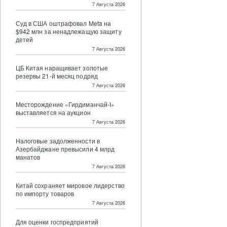
7 Августа 2026
Суд в США оштрафовал Meta на
$942 млн за ненадлежащую защиту
детей
7 Августа 2026
ЦБ Китая наращивает золотые
резервы 21-й месяц подряд
7 Августа 2026
Месторождение «Гирдиманчай-I»
выставляется на аукцион
7 Августа 2026
Налоговые задолженности в
Азербайджане превысили 4 млрд
манатов
7 Августа 2026
Китай сохраняет мировое лидерство
по импорту товаров
7 Августа 2026
Для оценки госпредприятий