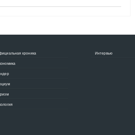
фициальная хроника
Интервью
кономика
ендер
оциум
уризм
кология