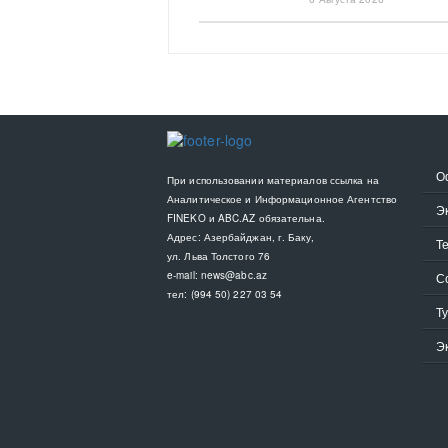
О
При использовании материалов ссылка на
Аналитическое и Информационное Агентство
Э
FINEKO и ABC.AZ обязательна.
Адрес: Азербайджан, г. Баку,
Т
ул. Льва Толстого 76
e-mail:
news@abc.az
С
тел: (994 50) 227 03 54
Т
Э