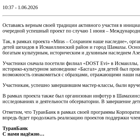
10:37 - 1.06.2026
Оставаясь верным своей традиции активного участия в инициа
очередной успешный проект по случаю 1 июня – Международно
Так, в рамках проекта «Miras – Сохраним наше наследие», о
детей шехидов в Исмаиллинский район и город Шамахы. Основн
богатым культурным, историческим и духовным наследием Азе
Участники сначала посетили филиал «DOST Evi» в Исмаиллы, гд
историко-культурном заповеднике «Басгал» для детей был пров
возможность ознакомиться с образцами, отражающими наши н
Участникам, успешно завершившим мастер-классы, были вручен
В рамках проекта также был организован инфотур в Шамахинс
исследованиях и деятельности обсерватории. В завершение де
Отметим, что ТуранБанк в рамках своей программы Корпорати
впредь будет продолжать реализацию проектов поддержки член
ТуранБанк
С нами надёжно…