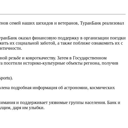
енов семей наших шехидов и ветеранов, ТуранБанк реализовал
уранБанк оказал финансовую поддержку в организации поездки
ить их социальной заботой, а также поближе ознакомить их с
ентичности.
ой резьбе и ковроткачеству. Затем в Государственном
та посетили историко-культурные объекты региона, получив
ortu).
влена подробная информация об астрономии, космических
нимания и поддерживает уязвимые группы населения. Банк и
ущим, даря им улыбки.