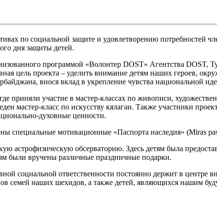
тивах по социальной защите и удовлетворению потребностей чл
го дня защиты детей.
рганизованного программой «Волонтер DOST» Агентства DOST, Т
ая цель проекта – уделить внимание детям наших героев, окруж
рбайджана, внося вклад в укрепление чувства национальной ид
е приняли участие в мастер-классах по живописи, художественн
еден мастер-класс по искусству кялагаи. Также участники проек
ационально-духовные ценности.
ы специальные мотивационные «Паспорта наследия» (Miras pasp
кую астрофизическую обсерваторию. Здесь детям была предоста
тям были вручены различные праздничные подарки.
вной социальной ответственности постоянно держит в центре в
ов семей наших шехидов, а также детей, являющихся нашим буд