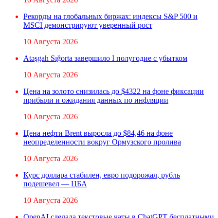
Рекорды на глобальных биржах: индексы S&P 500 и
MSCI демонстрируют уверенный рост
10 Августа 2026
Atəşgah Sığorta завершило I полугодие с убытком
10 Августа 2026
Цена на золото снизилась до $4322 на фоне фиксации
прибыли и ожидания данных по инфляции
10 Августа 2026
Цена нефти Brent выросла до $84,46 на фоне
неопределенности вокруг Ормузского пролива
10 Августа 2026
Курс доллара стабилен, евро подорожал, рубль
подешевел — ЦБА
10 Августа 2026
OpenAI сделала текстовые чаты в ChatGPT бесплатными