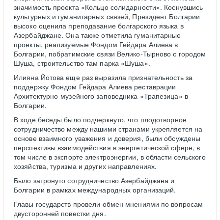
значимость проекта «Кольцо солидарности». Коснувшись
культурных и гуманитарных связей, Президент Болгарии
высоко оценила преподавание болгарского языка в
Азербайджане. Она также отметила гуманитарные
проекты, реализуемые Фондом Гейдара Алиева в
Болгарии, побратимские связи Велико-Тырново с городом
Шуша, строительство там парка «Шуша».
Илияна Йотова еще раз выразила признательность за
поддержку Фондом Гейдара Алиева реставрации
Архитектурно-музейного заповедника «Трапезица» в
Болгарии.
В ходе беседы было подчеркнуто, что плодотворное
сотрудничество между нашими странами укрепляется на
основе взаимного уважения и доверия, были обсуждены
перспективы взаимодействия в энергетической сфере, в
том числе в экспорте электроэнергии, в области сельского
хозяйства, туризма и других направлениях.
Было затронуто сотрудничество Азербайджана и
Болгарии в рамках международных организаций.
Главы государств провели обмен мнениями по вопросам
двусторонней повестки дня.