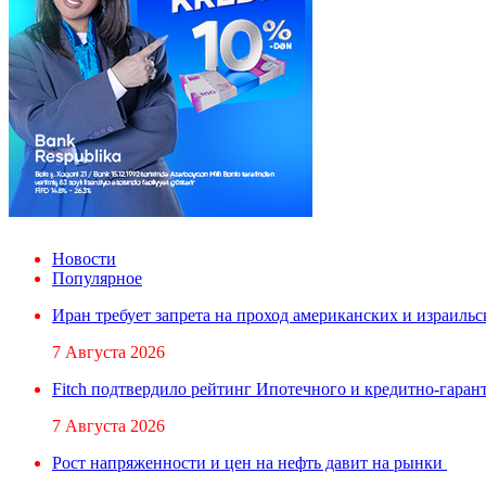
Новости
Популярное
Иран требует запрета на проход американских и израильс
7 Августа 2026
Fitch подтвердило рейтинг Ипотечного и кредитно-гара
7 Августа 2026
Рост напряженности и цен на нефть давит на рынки