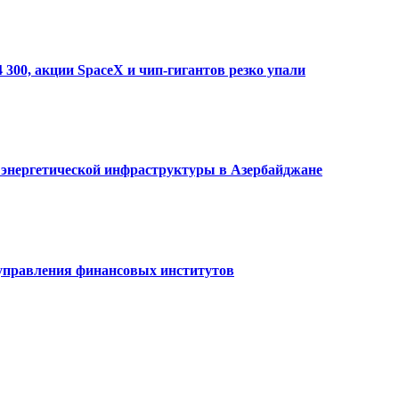
300, акции SpaceX и чип-гигантов резко упали
 энергетической инфраструктуры в Азербайджане
управления финансовых институтов