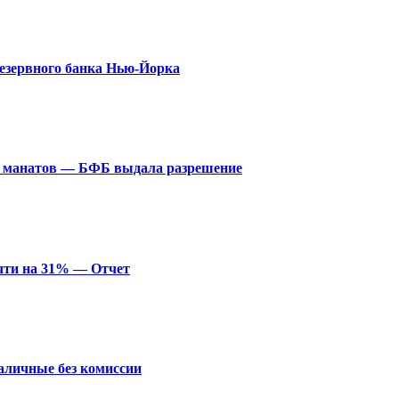
резервного банка Нью-Йорка
лн манатов — БФБ выдала разрешение
очти на 31% — Отчет
наличные без комиссии