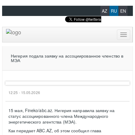
AZ
RU
EN
Toggl
naviga
Нигерия подала заявку на ассоциированное членство в
МЭА
12:25 - 15.05.2026
15 мая, Fineko/abc.az. Нигерия направила заявку на
статус ассоциированного члена Международного
энергетического агентства (МЭА).
Как передает ABC.AZ, об этом сообщил глава