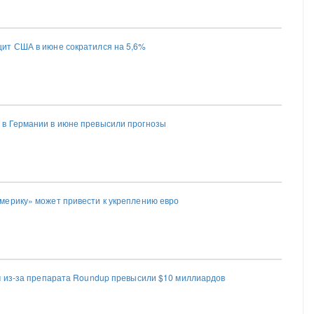
ит США в июне сократился на 5,6%
в Германии в июне превысили прогнозы
ерику» может привести к укреплению евро
м из-за препарата Roundup превысили $10 миллиардов