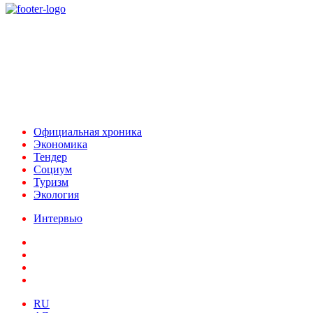
При использовании материалов ссылка на
Аналитическое и Информационное Агентство
FINEKO и ABC.AZ обязательна.
Адрес: Азербайджан, г. Баку,
ул. Льва Толстого 76
e-mail:
news@abc.az
тел: (994 50) 227 03 54
Официальная хроника
Экономика
Тендер
Социум
Туризм
Экология
Интервью
RU