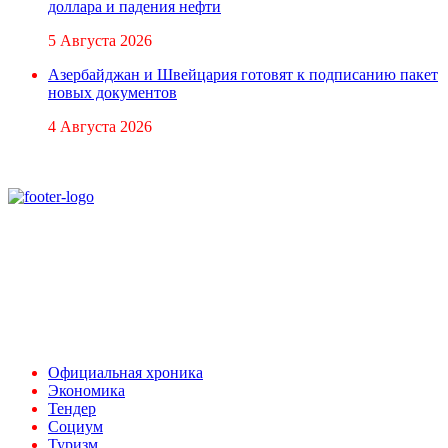
доллара и падения нефти
5 Августа 2026
Азербайджан и Швейцария готовят к подписанию пакет
новых документов
4 Августа 2026
При использовании материалов ссылка на
Аналитическое и Информационное Агентство
FINEKO и ABC.AZ обязательна.
Адрес: Азербайджан, г. Баку,
ул. Льва Толстого 76
e-mail:
news@abc.az
тел: (994 50) 227 03 54
Официальная хроника
Экономика
Тендер
Социум
Туризм