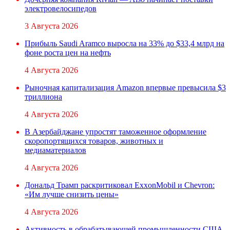
электровелосипедов
3 Августа 2026
Прибыль Saudi Aramco выросла на 33% до $33,4 млрд на
фоне роста цен на нефть
4 Августа 2026
Рыночная капитализация Amazon впервые превысила $3
триллиона
4 Августа 2026
В Азербайджане упростят таможенное оформление
скоропортящихся товаров, животных и
медиаматериалов
4 Августа 2026
Дональд Трамп раскритиковал ExxonMobil и Chevron:
«Им лучше снизить цены»
4 Августа 2026
Активность в обрабатывающей промышленности США