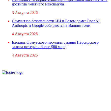
достигла 4-летнего максимума
3 Августа 2026
Саммит по безопасности ИИ в Белом доме: OpenAI,
Anthropic и Google собираются в Вашингтоне
4 Августа 2026
Блокада Ормузского пролива: страны Персидского
залива потеряли более $80 млрд
4 Августа 2026
При использовании материалов ссылка на
Аналитическое и Информационное Агентство
FINEKO и ABC.AZ обязательна.
Адрес: Азербайджан, г. Баку,
ул. Льва Толстого 76
e-mail:
news@abc.az
тел: (994 50) 227 03 54