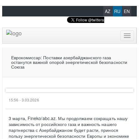
AZ
RU
EN
Toggl
naviga
Еврокомиссар: Поставки азербайджанского газа
останутся важной опорой энергетической безопасности
Союза
15:56 - 3.03.2026
3 марта, Fineko/abc.az. Мы продолжаем сокращать нашу
зависимость от российского газа и важность нашего
партнерства с Азербайджаном будет расти, принося
пользу энергетической безопасности Европы и экономике