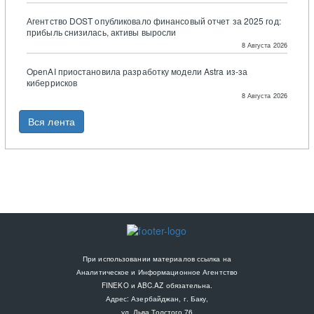
Агентство DOST опубликовало финансовый отчет за 2025 год:
прибыль снизилась, активы выросли
8 Августа 2026
OpenAI приостановила разработку модели Astra из-за
киберрисков
8 Августа 2026
Вся лента
При использовании материалов ссылка на
Аналитическое и Информационное Агентство
FINEKO и ABC.AZ обязательна.
Адрес: Азербайджан, г. Баку,
ул. Льва Толстого 76