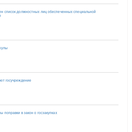
ен список должностных лиц обеспеченных специальной
ю
кулы
уют госучреждение
 поправки в закон о госзакупках