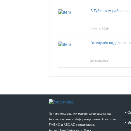
В Губинском районе пе
1 Июня 2026
Госслужба наделена но
20 Мая 2026
О
При использовании материалов ссылка на
Аналитическое и Информационное Агентство
Э
FINEKO и ABC.AZ обязательна.
Адрес: Азербайджан, г. Баку,