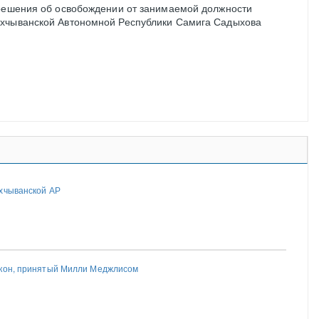
 решения об освобождении от занимаемой должности
хчыванской Автономной Республики Самига Садыхова
хчыванской АР
акон, принятый Милли Меджлисом