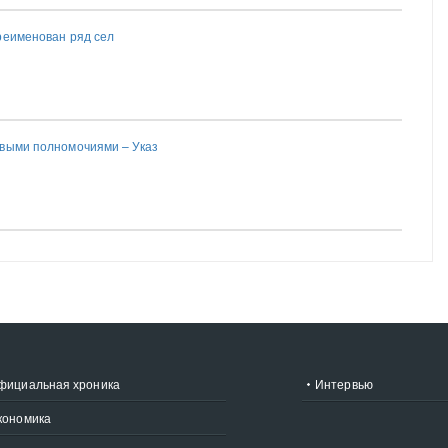
реименован ряд сел
выми полномочиями – Указ
фициальная хроника
Интервью
кономика