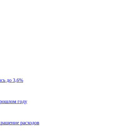
сь до 3,6%
прошлом году
окращение расходов