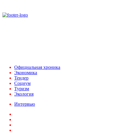
При использовании материалов ссылка на
Аналитическое и Информационное Агентство
FINEKO и ABC.AZ обязательна.
Адрес: Азербайджан, г. Баку,
ул. Льва Толстого 76
e-mail:
news@abc.az
тел: (994 50) 227 03 54
Официальная хроника
Экономика
Тендер
Социум
Туризм
Экология
Интервью