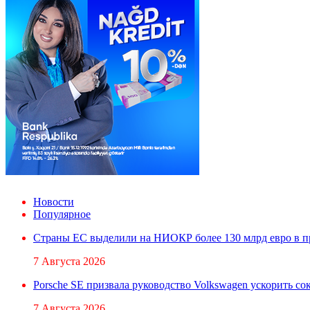
Новости
Популярное
Страны ЕС выделили на НИОКР более 130 млрд евро в 
7 Августа 2026
Porsche SE призвала руководство Volkswagen ускорить с
7 Августа 2026