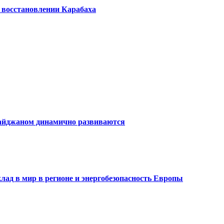
 восстановлении Карабаха
айджаном динамично развиваются
лад в мир в регионе и энергобезопасность Европы