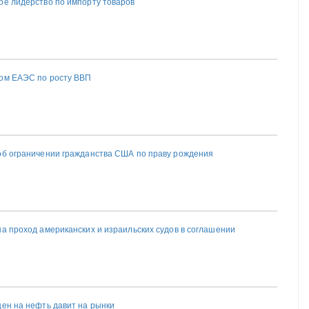
ое лидерство по импорту товаров
ром ЕАЭС по росту ВВП
об ограничении гражданства США по праву рождения
на проход американских и израильских судов в соглашении
цен на нефть давит на рынки