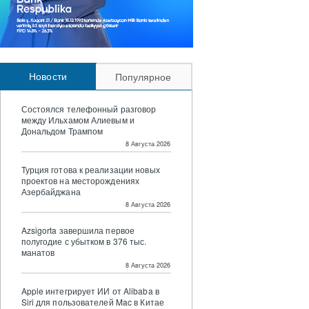
Новости
Популярное
Состоялся телефонный разговор
между Ильхамом Алиевым и
Дональдом Трампом
8 Августа 2026
Турция готова к реализации новых
проектов на месторождениях
Азербайджана
8 Августа 2026
Azsigorta завершила первое
полугодие с убытком в 376 тыс.
манатов
8 Августа 2026
Apple интегрирует ИИ от Alibaba в
Siri для пользователей Mac в Китае