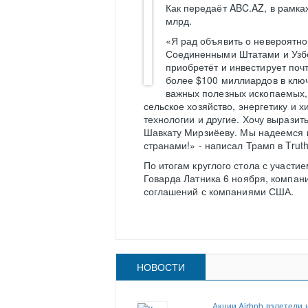
Как передаёт ABC.AZ, в рамка
млрд.
«Я рад объявить о невероятн
Соединенными Штатами и Узбе
приобретёт и инвестирует поч
более $100 миллиардов в клю
важных полезных ископаемых, 
сельское хозяйство, энергетику 
технологии и другие. Хочу вырази
Шавкату Мирзиёеву. Мы надеемся 
странами!» - написал Трамп в Truth 
По итогам круглого стола с участ
Говарда Латника 6 ноября, компан
соглашений с компаниями США.
НОВОСТИ
Акции Airbnb взлетели