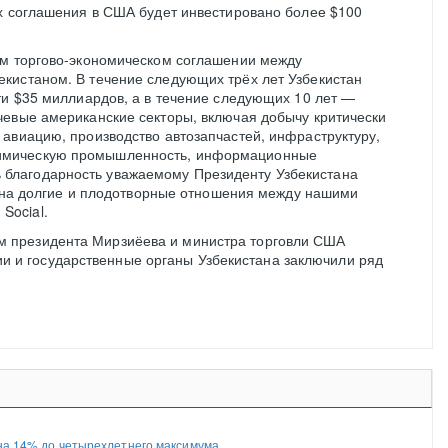
х соглашения в США будет инвестировано более $100
ом торгово-экономическом соглашении между
кистаном. В течение следующих трёх лет Узбекистан
ти $35 миллиардов, а в течение следующих 10 лет —
чевые американские секторы, включая добычу критически
авиацию, производство автозапчастей, инфраструктуру,
и химическую промышленность, информационные
ть благодарность уважаемому Президенту Узбекистана
на долгие и плодотворные отношения между нашими
Social.
ием президента Мирзиёева и министра торговли США
ии и государственные органы Узбекистана заключили ряд
 на 14% до четырехлетнего максимума