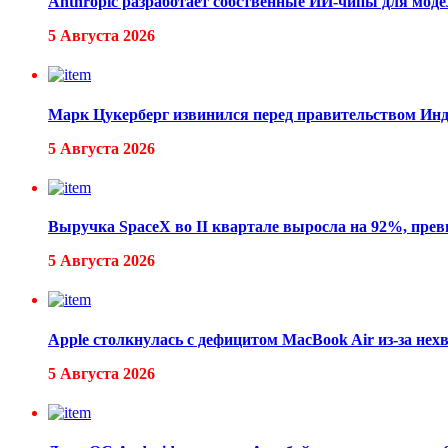
Anthropic разработает собственные ИИ-чипы для моде
5 Августа 2026
Марк Цукерберг извинился перед правительством Инд
5 Августа 2026
Выручка SpaceX во II квартале выросла на 92%, прев
5 Августа 2026
Apple столкнулась с дефицитом MacBook Air из-за нех
5 Августа 2026