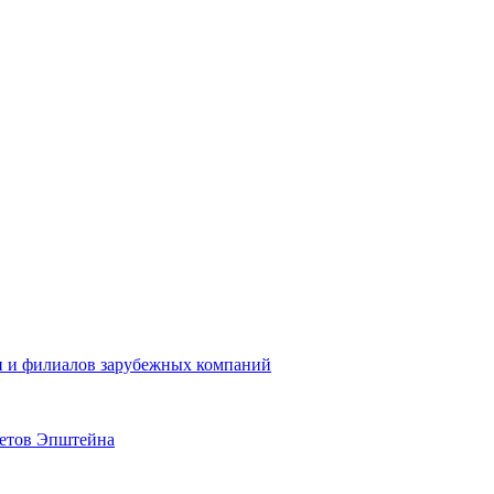
н и филиалов зарубежных компаний
четов Эпштейна