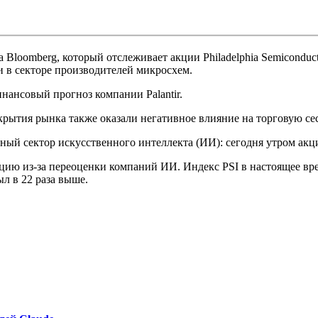
а Bloomberg, который отслеживает акции Philadelphia Semiconduc
и в секторе производителей микросхем.
ансовый прогноз компании Palantir.
крытия рынка также оказали негативное влияние на торговую се
нный сектор искусственного интеллекта (ИИ): сегодня утром ак
ию из-за переоценки компаний ИИ. Индекс PSI в настоящее вре
ыл в 22 раза выше.