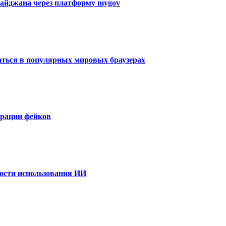
айджана через платформу mygov
аться в популярных мировых браузерах
ерации фейков
ности использования ИИ