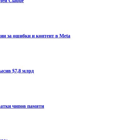
лей Claude
ии за ошибки и контент в Meta
ысив $7,8 млрд
ватки чипов памяти