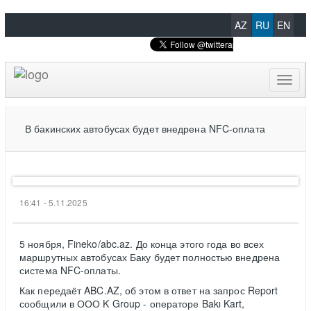
AZ
RU
EN
Toggl
naviga
В бакинских автобусах будет внедрена NFC-оплата
16:41 - 5.11.2025
5 ноября, Fineko/abc.az. До конца этого года во всех
маршрутных автобусах Баку будет полностью внедрена
система NFC-оплаты.
Как передаёт ABC.AZ, об этом в ответ на запрос Report
сообщили в ООО K Group - операторе Bakı Kart,