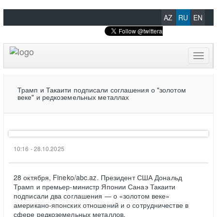
AZ
RU
EN
Toggl
naviga
Трамп и Такаити подписали соглашения о "золотом
веке" и редкоземельных металлах
10:16 - 28.10.2025
28 октября, Fineko/abc.az. Президент США Дональд
Трамп и премьер-министр Японии Санаэ Такаити
подписали два соглашения — о «золотом веке»
американо-японских отношений и о сотрудничестве в
сфере редкоземельных металлов.