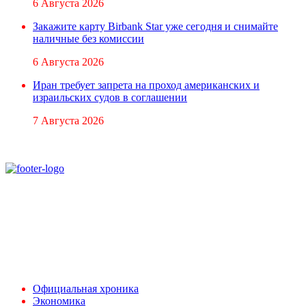
6 Августа 2026
Закажите карту Birbank Star уже сегодня и снимайте
наличные без комиссии
6 Августа 2026
Иран требует запрета на проход американских и
израильских судов в соглашении
7 Августа 2026
При использовании материалов ссылка на
Аналитическое и Информационное Агентство
FINEKO и ABC.AZ обязательна.
Адрес: Азербайджан, г. Баку,
ул. Льва Толстого 76
e-mail:
news@abc.az
тел: (994 50) 227 03 54
Официальная хроника
Экономика