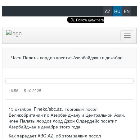
AZ
RU
EN
Toggl
naviga
Член Палаты лордов посетит Азербайджан в декабре
16:58 - 15.10.2025
15 октября, Fineko/abc.az. Торговый посол
Великобритании по Азербайджану и Центральной Азии,
член Палаты лордов лорд Джон Олдердейс посетит
Азербайджан в декабре этого года.
Как передает ABC.AZ, об этом заявил посол