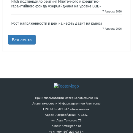
Fitch подтвердило рейтинг Ипотечного и кредитно-
гарантийного фонда Азербайджана на уровне BBB-
7 Августа 2026
Рост напряженности и цен на нефть давит на рынки
7 Августа 2026
Вся лента
При использовании материалов ссылка на
Аналитическое и Информационное Агентство
FINEKO и ABC.AZ обязательна.
Адрес: Азербайджан, г. Баку,
ул. Льва Толстого 76
e-mail:
news@abc.az
тел: (994 50) 227 03 54