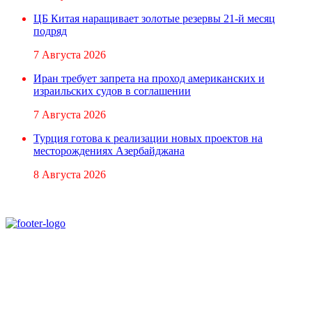
ЦБ Китая наращивает золотые резервы 21-й месяц
подряд
7 Августа 2026
Иран требует запрета на проход американских и
израильских судов в соглашении
7 Августа 2026
Турция готова к реализации новых проектов на
месторождениях Азербайджана
8 Августа 2026
При использовании материалов ссылка на
Аналитическое и Информационное Агентство
FINEKO и ABC.AZ обязательна.
Адрес: Азербайджан, г. Баку,
ул. Льва Толстого 76
e-mail:
news@abc.az