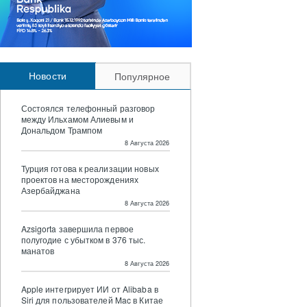
Новости
Популярное
Состоялся телефонный разговор
между Ильхамом Алиевым и
Дональдом Трампом
8 Августа 2026
Турция готова к реализации новых
проектов на месторождениях
Азербайджана
8 Августа 2026
Azsigorta завершила первое
полугодие с убытком в 376 тыс.
манатов
8 Августа 2026
Apple интегрирует ИИ от Alibaba в
Siri для пользователей Mac в Китае