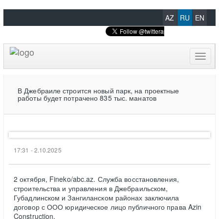
AZ
RU
EN
Toggl
naviga
В Джебраиле строится новый парк, на проектные
работы будет потрачено 835 тыс. манатов
17:31 - 2.10.2025
2 октября, Fineko/abc.az. Служба восстановления,
строительства и управления в Джебраильском,
Губадлинском и Зангиланском районах заключила
договор с ООО юридическое лицо публичного права Azin
Construction.