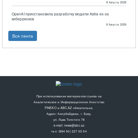
8 Августа 2026
OpenAI приостановила разработку модели Astra из-за
киберрисков
8 Августа 2026
Вся лента
При использовании материалов ссылка на
Аналитическое и Информационное Агентство
FINEKO и ABC.AZ обязательна.
Адрес: Азербайджан, г. Баку,
ул. Льва Толстого 76
e-mail:
news@abc.az
тел: (994 50) 227 03 54