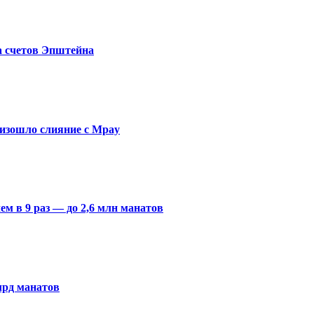
а счетов Эпштейна
изошло слияние с Mpay
м в 9 раз — до 2,6 млн манатов
лрд манатов