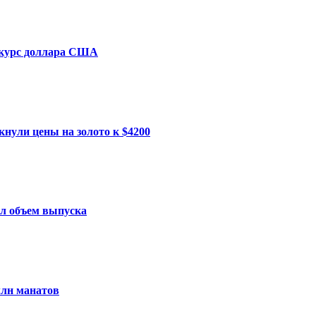
курс доллара США
нули цены на золото к $4200
ил объем выпуска
млн манатов