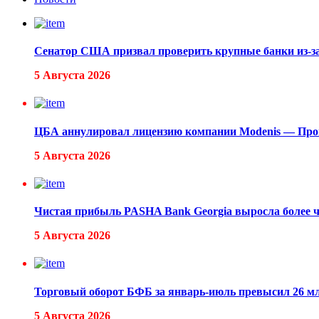
Сенатор США призвал проверить крупные банки из-з
5 Августа 2026
ЦБА аннулировал лицензию компании Modenis — Про
5 Августа 2026
Чистая прибыль PASHA Bank Georgia выросла более че
5 Августа 2026
Торговый оборот БФБ за январь-июль превысил 26 м
5 Августа 2026