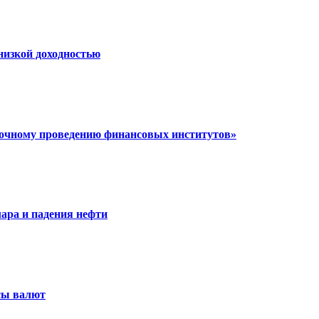
низкой доходностью
очному проведению финансовых институтов»
лара и падения нефти
сы валют