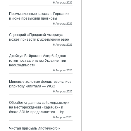
6 Августа 2026
Промышленные заказы в Германии
в июне превысили прогнозы
6 Августа 2026
Сценарий «Продавай Америку»
может привести к укреплению евро
6 Августа 2026
Джейхун Байрамов: Азербайджан
готов поставлять газ Украине при
необходимости
6 Августа 2026
Мировые золотые фонды вернулись
к притоку капитала — WGC
6 Августа 2026
Обработка данных сейсморазведки
на месторождении «Карабах» и
блоке ADUA продолжается — bp
6 Августа 2026
Чистая прибыль Ипотечного и