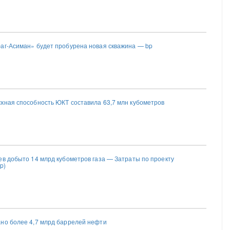
аг-Асиман» будет пробурена новая скважина — bp
кная способность ЮКТ составила 63,7 млн кубометров
ев добыто 14 млрд кубометров газа — Затраты по проекту
p)
но более 4,7 млрд баррелей нефти